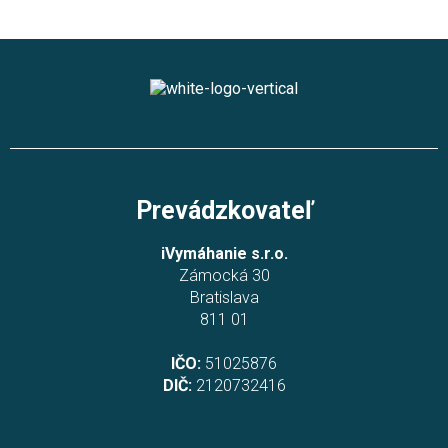
Prevádzkovateľ
iVymáhanie s.r.o.
Zámocká 30
Bratislava
811 01
IČO:
51025876
DIČ:
2120732416